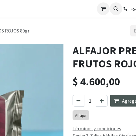
oria
Tienda Online
Sucursales
Corporativo
Experiencia Dul
+5
S ROJOS 80gr
ALFAJOR PR
FRUTOS ROJO
$
4.600,00
Agregar
Alfajor
Términos y condiciones
Envío: 3-7 días hábiles (Varía 