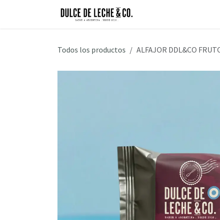
Ir al contenido
Inicio
Nuestra Hist
Todos los productos
ALFAJOR DDL&CO FRUTO