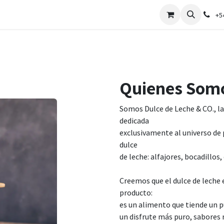
oria
Tienda Online
Sucursales
Corporativo
Experiencia Dul
+5
Quienes Som
Somos Dulce de Leche & CO., l
dedicada
exclusivamente al universo de 
dulce
de leche: alfajores, bocadillos,
Creemos que el dulce de leche
producto:
es un alimento que tiende un 
un disfrute más puro, sabores 