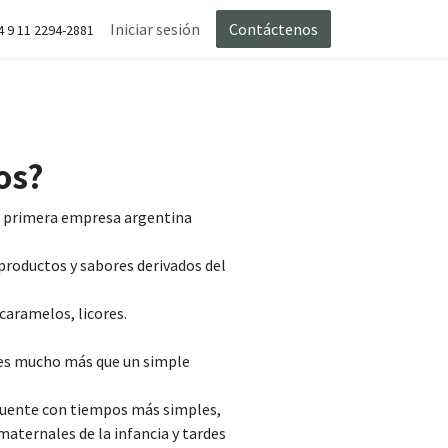
ce de Leche & Co
Iniciar sesión
Contacto
Arrepentimiento
Contáctenos
4 9 11 2294-2881
os?
a primera empresa argentina
productos y sabores derivados del
 caramelos, licores.
 es mucho más que un simple
puente con tiempos más simples,
maternales de la infancia y tardes