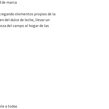
ad de marca
 agregando elementos propios de la
en del dulce de leche, llevar un
leza del campo al hogar de las
ble a todas