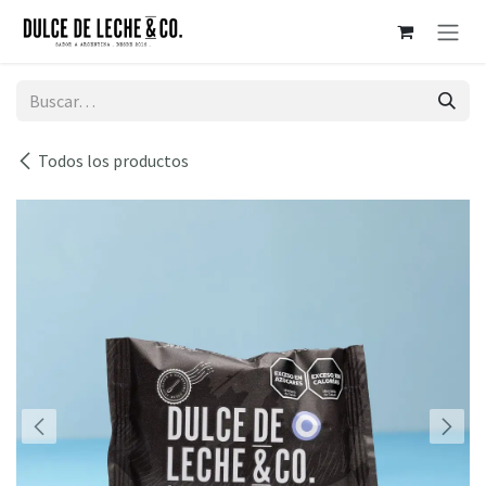
Ir al contenido
Todos los productos