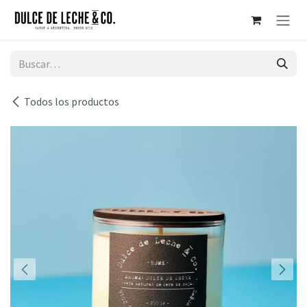
Ir al contenido
Todos los productos